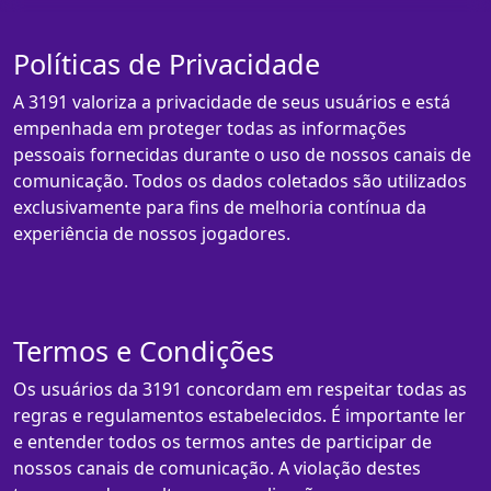
Políticas de Privacidade
A 3191 valoriza a privacidade de seus usuários e está
empenhada em proteger todas as informações
pessoais fornecidas durante o uso de nossos canais de
comunicação. Todos os dados coletados são utilizados
exclusivamente para fins de melhoria contínua da
experiência de nossos jogadores.
Termos e Condições
Os usuários da 3191 concordam em respeitar todas as
regras e regulamentos estabelecidos. É importante ler
e entender todos os termos antes de participar de
nossos canais de comunicação. A violação destes