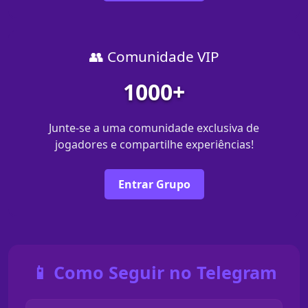
👥 Comunidade VIP
1000+
Junte-se a uma comunidade exclusiva de
jogadores e compartilhe experiências!
Entrar Grupo
📱 Como Seguir no Telegram