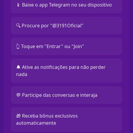
📱 Baixe o app Telegram no seu dispositivo
🔍 Procure por "@3191Oficial"
👆 Toque em "Entrar" ou "Join"
🔔 Ative as notificações para não perder
nada
💬 Participe das conversas e interaja
🎁 Receba bônus exclusivos
automaticamente