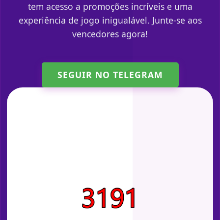
tem acesso a promoções incríveis e uma
experiência de jogo inigualável. Junte-se aos
vencedores agora!
SEGUIR NO TELEGRAM