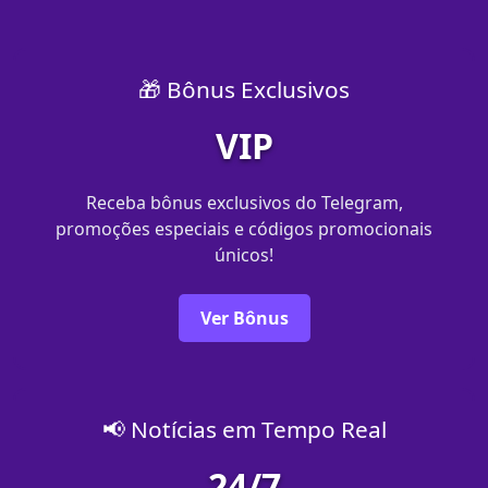
🎁 Bônus Exclusivos
VIP
Receba bônus exclusivos do Telegram,
promoções especiais e códigos promocionais
únicos!
Ver Bônus
📢 Notícias em Tempo Real
24/7