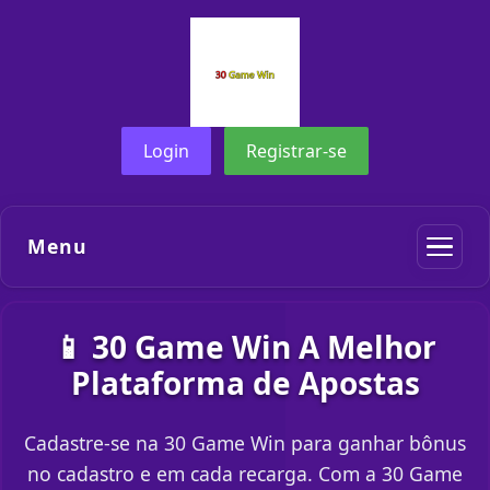
Login
Registrar-se
Menu
📱 30 Game Win A Melhor
Plataforma de Apostas
Cadastre-se na 30 Game Win para ganhar bônus
no cadastro e em cada recarga. Com a 30 Game