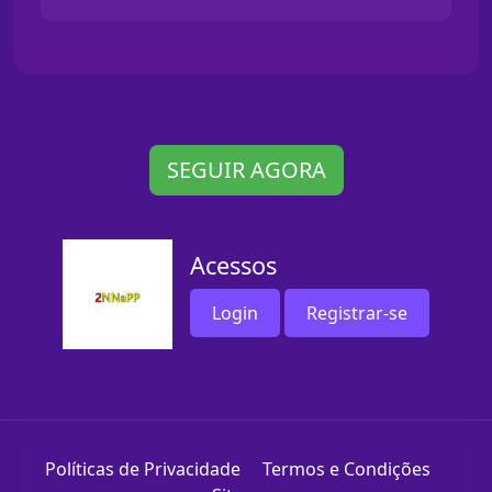
SEGUIR AGORA
Acessos
Login
Registrar-se
Políticas de Privacidade
Termos e Condições