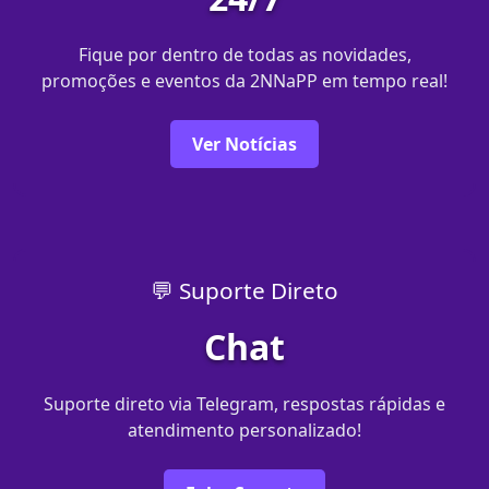
Fique por dentro de todas as novidades,
promoções e eventos da 2NNaPP em tempo real!
Ver Notícias
💬 Suporte Direto
Chat
Suporte direto via Telegram, respostas rápidas e
atendimento personalizado!