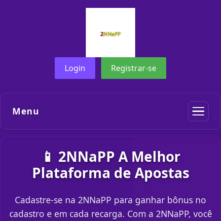
Login
Registrar-se
Menu
📱 2NNaPP A Melhor
Plataforma de Apostas
Cadastre-se na 2NNaPP para ganhar bônus no
cadastro e em cada recarga. Com a 2NNaPP, você