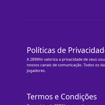
Políticas de Privacida
A 289Win valoriza a privacidade de seus us
nossos canais de comunicação. Todos os dad
jogadores.
Termos e Condições