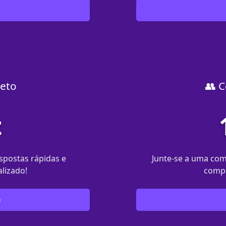
reto
👥 
t
espostas rápidas e
Junte-se a uma com
lizado!
compa
e