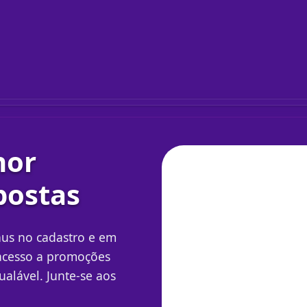
hor
postas
us no cadastro e em
acesso a promoções
ualável. Junte-se aos