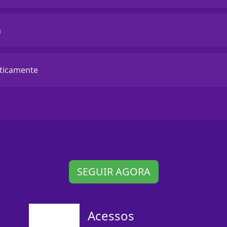
a
aticamente
SEGUIR AGORA
Acessos