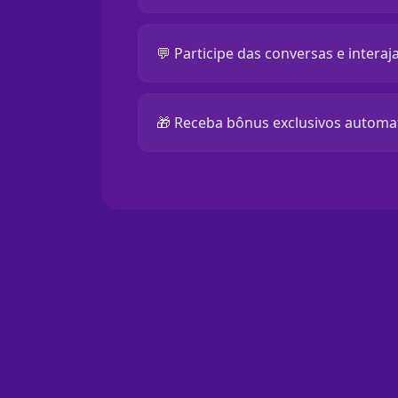
💬 Participe das conversas e interaj
🎁 Receba bônus exclusivos autom