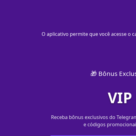
O aplicativo permite que você acesse o 
🎁 Bônus Exclu
VIP
Receba bônus exclusivos do Telegra
e códigos promocionai