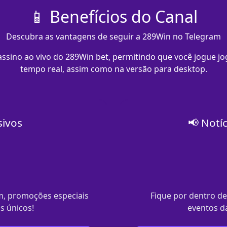
📱 Benefícios do Canal
Descubra as vantagens de seguir a 289Win no Telegram
cassino ao vivo do 289Win bet, permitindo que você jogue j
tempo real, assim como na versão para desktop.
sivos
📢 Notí
m, promoções especiais
Fique por dentro d
s únicos!
eventos d