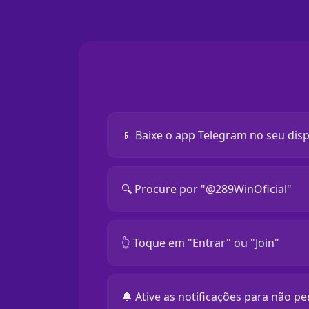
📱 Baixe o app Telegram no seu disp
🔍 Procure por "@289WinOficial"
👆 Toque em "Entrar" ou "Join"
🔔 Ative as notificações para não p