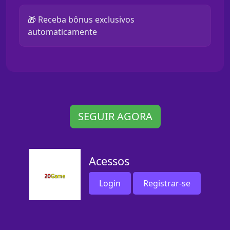
🎁 Receba bônus exclusivos
automaticamente
SEGUIR AGORA
Acessos
Login
Registrar-se