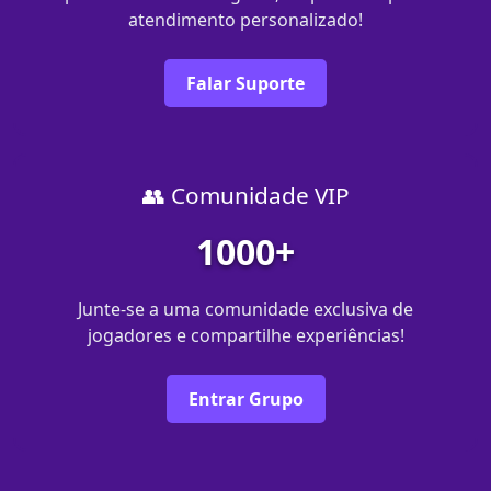
atendimento personalizado!
Falar Suporte
👥 Comunidade VIP
1000+
Junte-se a uma comunidade exclusiva de
jogadores e compartilhe experiências!
Entrar Grupo