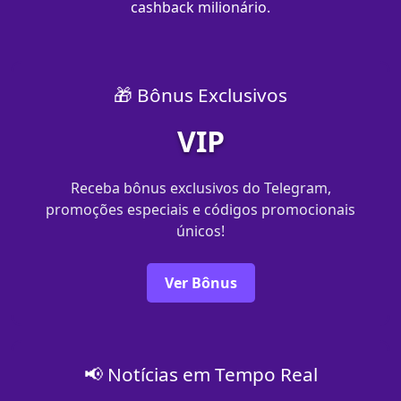
cashback milionário.
🎁 Bônus Exclusivos
VIP
Receba bônus exclusivos do Telegram,
promoções especiais e códigos promocionais
únicos!
Ver Bônus
📢 Notícias em Tempo Real