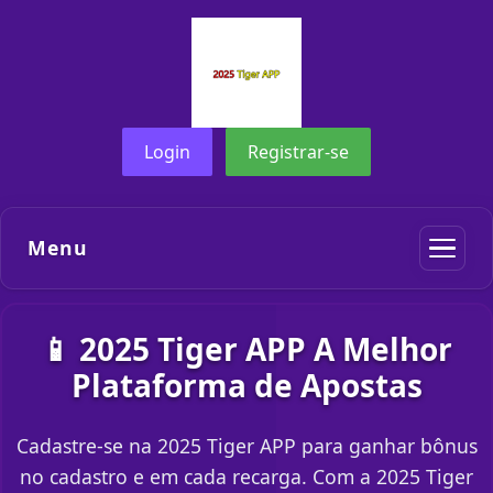
Login
Registrar-se
Menu
📱 2025 Tiger APP A Melhor
Plataforma de Apostas
Cadastre-se na 2025 Tiger APP para ganhar bônus
no cadastro e em cada recarga. Com a 2025 Tiger