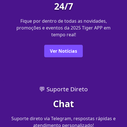
24/7
Fique por dentro de todas as novidades,
promoções e eventos da 2025 Tiger APP em
tempo real!
Ver Notícias
💬 Suporte Direto
Chat
Suporte direto via Telegram, respostas rápidas e
atendimento personalizado!