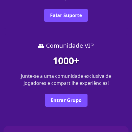
Falar Suporte
👥 Comunidade VIP
1000+
Junte-se a uma comunidade exclusiva de
jogadores e compartilhe experiências!
Entrar Grupo