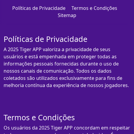
Políticas de Privacidade
Termos e Condições
Sitemap
Políticas de Privacidade
A 2025 Tiger APP valoriza a privacidade de seus
usuários e está empenhada em proteger todas as
informações pessoais fornecidas durante o uso de
nossos canais de comunicação. Todos os dados
coletados são utilizados exclusivamente para fins de
melhoria contínua da experiência de nossos jogadores.
Termos e Condições
Os usuários da 2025 Tiger APP concordam em respeitar