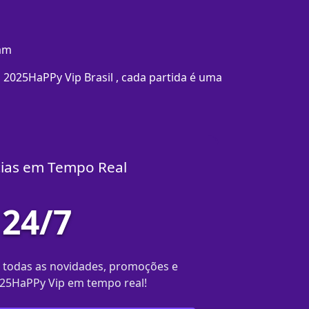
ram
 2025HaPPy Vip Brasil , cada partida é uma
cias em Tempo Real
24/7
e todas as novidades, promoções e
25HaPPy Vip em tempo real!