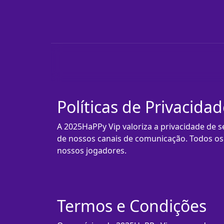
Políticas de Privacida
A 2025HaPPy Vip valoriza a privacidade de 
de nossos canais de comunicação. Todos os 
nossos jogadores.
Termos e Condições