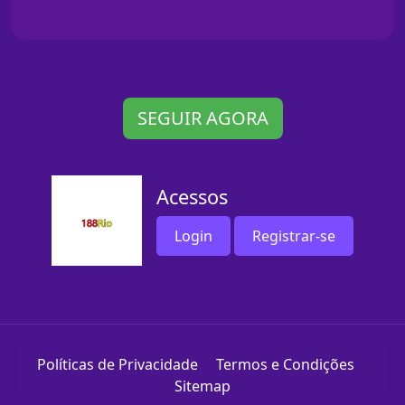
SEGUIR AGORA
Acessos
Login
Registrar-se
Políticas de Privacidade
Termos e Condições
Sitemap