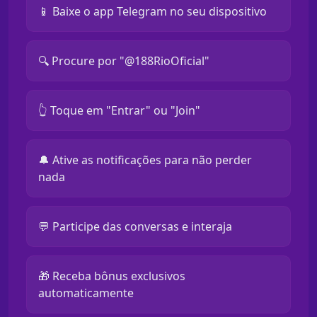
📱 Baixe o app Telegram no seu dispositivo
🔍 Procure por "@188RioOficial"
👆 Toque em "Entrar" ou "Join"
🔔 Ative as notificações para não perder
nada
💬 Participe das conversas e interaja
🎁 Receba bônus exclusivos
automaticamente