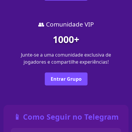
👥 Comunidade VIP
1000+
Junte-se a uma comunidade exclusiva de
jogadores e compartilhe experiências!
Entrar Grupo
📱 Como Seguir no Telegram