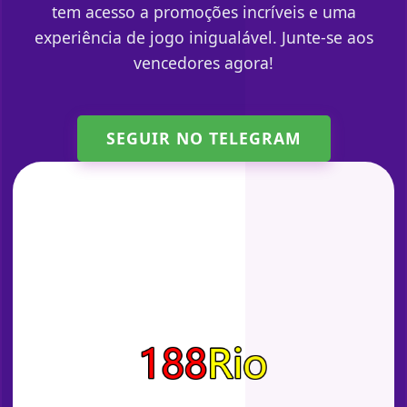
tem acesso a promoções incríveis e uma
experiência de jogo inigualável. Junte-se aos
vencedores agora!
SEGUIR NO TELEGRAM