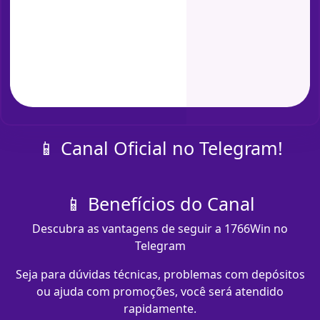
📱 Canal Oficial no Telegram!
📱 Benefícios do Canal
Descubra as vantagens de seguir a 1766Win no
Telegram
Seja para dúvidas técnicas, problemas com depósitos
ou ajuda com promoções, você será atendido
rapidamente.