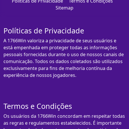
Políticas de Privacidade
Termos e Condições
Sitemap
Políticas de Privacidade
A 1766Win valoriza a privacidade de seus usuários e
está empenhada em proteger todas as informações
pessoais fornecidas durante o uso de nossos canais de
comunicação. Todos os dados coletados são utilizados
exclusivamente para fins de melhoria contínua da
experiência de nossos jogadores.
Termos e Condições
Os usuários da 1766Win concordam em respeitar todas
as regras e regulamentos estabelecidos. É importante