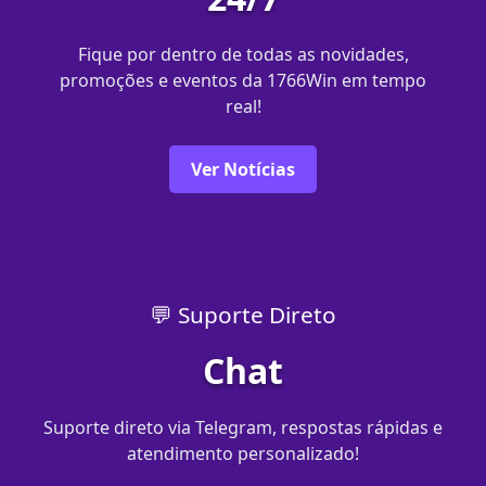
Fique por dentro de todas as novidades,
promoções e eventos da 1766Win em tempo
real!
Ver Notícias
💬 Suporte Direto
Chat
Suporte direto via Telegram, respostas rápidas e
atendimento personalizado!