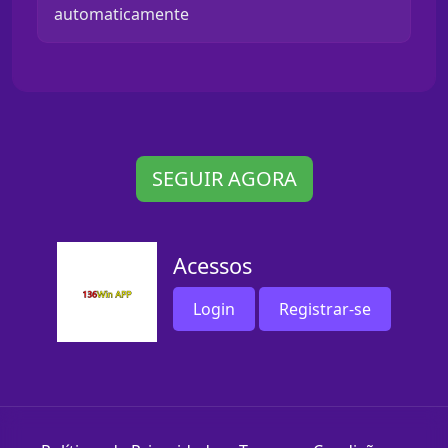
automaticamente
SEGUIR AGORA
Acessos
Login
Registrar-se