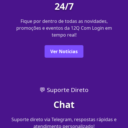
24/7
Fique por dentro de todas as novidades,
promoções e eventos da 12Q Com Login em
tempo real!
Ver Notícias
💬 Suporte Direto
Chat
Suporte direto via Telegram, respostas rápidas e
atendimento personalizado!