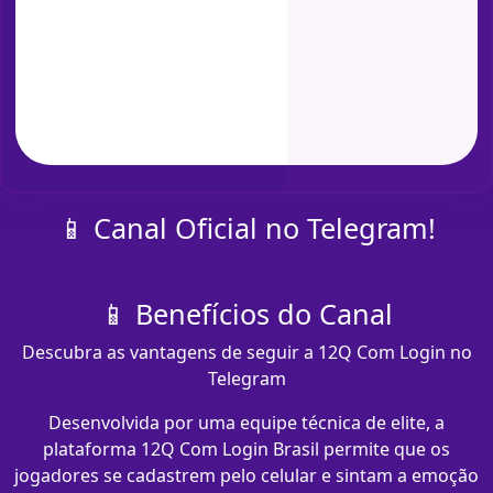
📱 Canal Oficial no Telegram!
📱 Benefícios do Canal
Descubra as vantagens de seguir a 12Q Com Login no
Telegram
Desenvolvida por uma equipe técnica de elite, a
plataforma 12Q Com Login Brasil permite que os
jogadores se cadastrem pelo celular e sintam a emoção