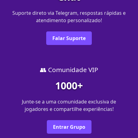
Suporte direto via Telegram, respostas rápidas e
atendimento personalizado!
Falar Suporte
👥 Comunidade VIP
1000+
Junte-se a uma comunidade exclusiva de
jogadores e compartilhe experiências!
Entrar Grupo