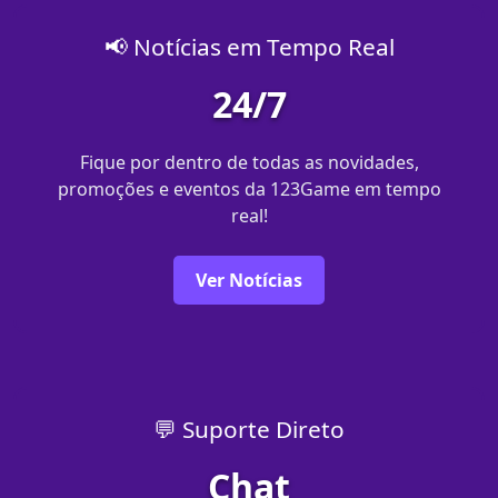
📢 Notícias em Tempo Real
24/7
Fique por dentro de todas as novidades,
promoções e eventos da 123Game em tempo
real!
Ver Notícias
💬 Suporte Direto
Chat