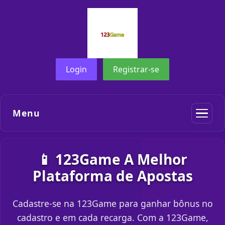
Login
Registrar-se
Menu
📱 123Game A Melhor
Plataforma de Apostas
Cadastre-se na 123Game para ganhar bônus no
cadastro e em cada recarga. Com a 123Game,