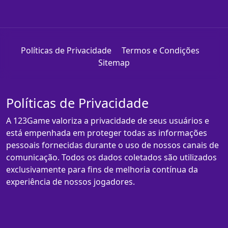
Políticas de Privacidade
Termos e Condições
Sitemap
Políticas de Privacidade
A 123Game valoriza a privacidade de seus usuários e
está empenhada em proteger todas as informações
pessoais fornecidas durante o uso de nossos canais de
comunicação. Todos os dados coletados são utilizados
exclusivamente para fins de melhoria contínua da
experiência de nossos jogadores.