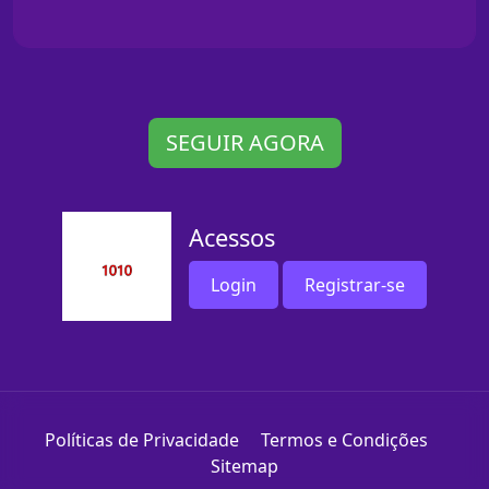
SEGUIR AGORA
Acessos
Login
Registrar-se
Políticas de Privacidade
Termos e Condições
Sitemap