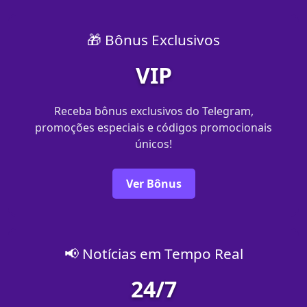
🎁 Bônus Exclusivos
VIP
Receba bônus exclusivos do Telegram,
promoções especiais e códigos promocionais
únicos!
Ver Bônus
📢 Notícias em Tempo Real
24/7