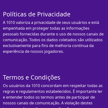
Políticas de Privacidade
A 1010 valoriza a privacidade de seus usuários e está
empenhada em proteger todas as informações
pessoais fornecidas durante o uso de nossos canais de
comunicação. Todos os dados coletados são utilizados
exclusivamente para fins de melhoria contínua da
experiência de nossos jogadores.
Termos e Condições
Os usuários da 1010 concordam em respeitar todas as
regras e regulamentos estabelecidos. É importante ler
e entender todos os termos antes de participar de
nossos canais de comunicação. A violação destes