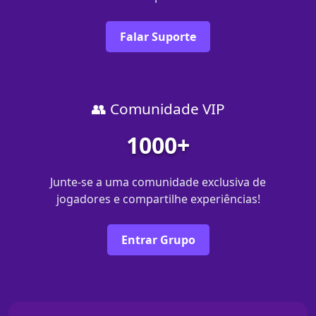
Falar Suporte
👥 Comunidade VIP
1000+
Junte-se a uma comunidade exclusiva de
jogadores e compartilhe experiências!
Entrar Grupo