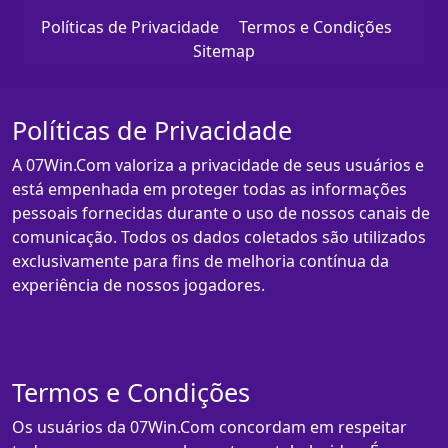
Políticas de Privacidade
Termos e Condições
Sitemap
Políticas de Privacidade
A 07Win.Com valoriza a privacidade de seus usuários e
está empenhada em proteger todas as informações
pessoais fornecidas durante o uso de nossos canais de
comunicação. Todos os dados coletados são utilizados
exclusivamente para fins de melhoria contínua da
experiência de nossos jogadores.
Termos e Condições
Os usuários da 07Win.Com concordam em respeitar