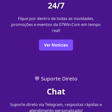
24/7
Fique por dentro de todas as novidades,
promoções e eventos da 07Win.Com em tempo
real!
Ver Notícias
💬 Suporte Direto
Chat
Suporte direto via Telegram, respostas rápidas e
atendimento personalizado!