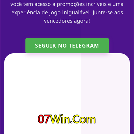
você tem acesso a promoções incríveis e uma
experiência de jogo inigualável. Junte-se aos
vencedores agora!
SEGUIR NO TELEGRAM